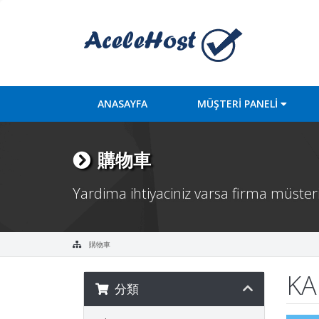
ANASAYFA
MÜŞTERİ PANELİ
購物車
Yardima ihtiyaciniz varsa firma müsteri 
購物車
KA
分類