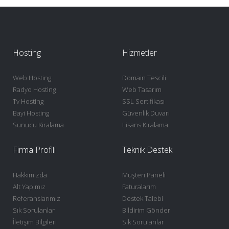
Hosting
Hizmetler
Web Hosting
Domain Tescili
Radyo Hosting
Web Tasarım
Tv Hosting
SSL Sertifikası
Bayi Hosting
Güvenlik Duvarı
Sunucu Kiralama
Lisans Kiralama
Firma Profili
Teknik Destek
Hakkımızda
Müşteri Paneli
Alt Yapımız
Faturalarım
Referanslarımız
Destek Talebi
Sık Sorulanlar
Bildirim Gönder
İletişim Bilgileri
Sık Sorulanlar